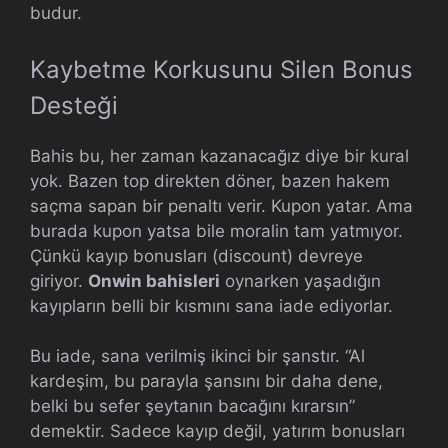
budur.
Kaybetme Korkusunu Silen Bonus
Desteği
Bahis bu, her zaman kazanacağız diye bir kural
yok. Bazen top direkten döner, bazen hakem
saçma sapan bir penaltı verir. Kupon yatar. Ama
burada kupon yatsa bile moralin tam yatmıyor.
Çünkü kayıp bonusları (discount) devreye
giriyor.
Onwin bahisleri
oynarken yaşadığın
kayıpların belli bir kısmını sana iade ediyorlar.
Bu iade, sana verilmiş ikinci bir şanstır. “Al
kardeşim, bu parayla şansını bir daha dene,
belki bu sefer şeytanın bacağını kırarsın”
demektir. Sadece kayıp değil, yatırım bonusları