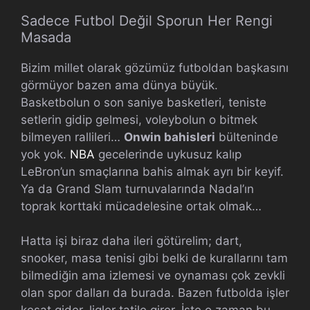
Sadece Futbol Değil Sporun Her Rengi
Masada
Bizim millet olarak gözümüz futboldan başkasını
görmüyor bazen ama dünya büyük.
Basketbolun o son saniye basketleri, teniste
setlerin gidip gelmesi, voleybolun o bitmek
bilmeyen rallileri…
Onwin bahisleri
bülteninde
yok yok.
NBA
gecelerinde uykusuz kalıp
LeBron’un smaçlarına bahis almak ayrı bir keyif.
Ya da Grand Slam turnuvalarında Nadal’ın
toprak korttaki mücadelesine ortak olmak…
Hatta işi biraz daha ileri götürelim; dart,
snooker, masa tenisi gibi belki de kurallarını tam
bilmediğin ama izlemesi ve oynaması çok zevkli
olan spor dalları da burada. Bazen futbolda işler