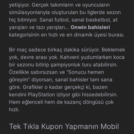
yetişiyor. Gerçek takımların ve oyuncuların
simülasyonlarıyla oluşturulan bu liglerde sezon
hiç bitmiyor. Sanal futbol, sanal basketbol, at
yarışları ve tazı yarışları…
Onwin bahisleri
kategorisinin en hızlı ve en dinamik üyesi burası.
Bir maç sadece birkaç dakika sürüyor. Beklemek
yok, devre arası yok. Kahveni yudumlarken koca
bir sezonu bitirip şampiyonluk turu atabilirsin.
Özellikle sabırsızsan ve “Sonucu hemen
göreyim” diyorsan, sanal bahisler tam sana
göre. Grafikler o kadar gerçekçi ki, bazen
kendini PlayStation izliyor gibi hissedebilirsin.
Hem eğlenceli hem de kazanç döngüsü çok
hızlı.
Tek Tıkla Kupon Yapmanın Mobil