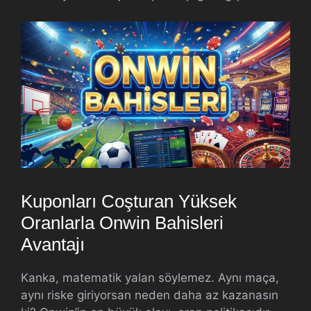
Kuponları Coşturan Yüksek
Oranlarla Onwin Bahisleri
Avantajı
Kanka, matematik yalan söylemez. Aynı maça,
aynı riske giriyorsan neden daha az kazanasın