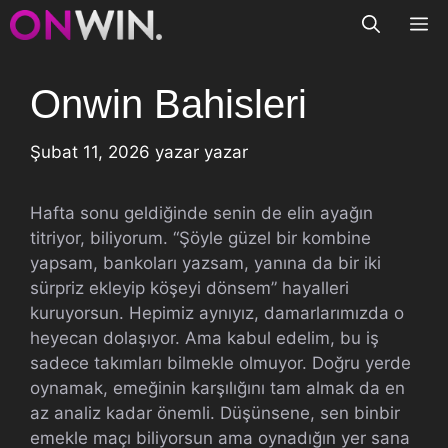
İçeriğe
M
atla
Onwin Bahisleri
Şubat 11, 2026
yazar
yazar
Hafta sonu geldiğinde senin de elin ayağın
titriyor, biliyorum. “Şöyle güzel bir kombine
yapsam, bankoları yazsam, yanına da bir iki
sürpriz ekleyip köşeyi dönsem” hayalleri
kuruyorsun. Hepimiz aynıyız, damarlarımızda o
heyecan dolaşıyor. Ama kabul edelim, bu iş
sadece takımları bilmekle olmuyor. Doğru yerde
oynamak, emeğinin karşılığını tam almak da en
az analiz kadar önemli. Düşünsene, sen binbir
emekle maçı biliyorsun ama oynadığın yer sana