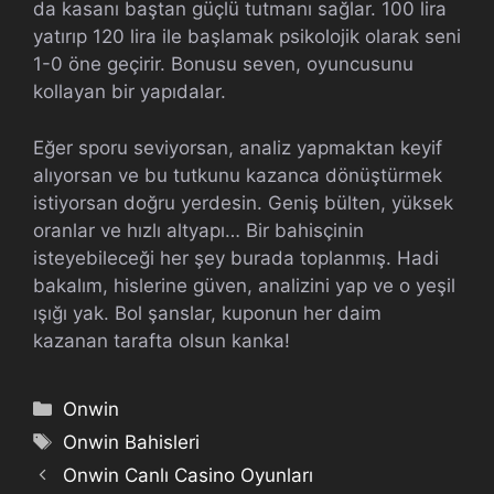
da kasanı baştan güçlü tutmanı sağlar. 100 lira
yatırıp 120 lira ile başlamak psikolojik olarak seni
1-0 öne geçirir. Bonusu seven, oyuncusunu
kollayan bir yapıdalar.
Eğer sporu seviyorsan, analiz yapmaktan keyif
alıyorsan ve bu tutkunu kazanca dönüştürmek
istiyorsan doğru yerdesin. Geniş bülten, yüksek
oranlar ve hızlı altyapı… Bir bahisçinin
isteyebileceği her şey burada toplanmış. Hadi
bakalım, hislerine güven, analizini yap ve o yeşil
ışığı yak. Bol şanslar, kuponun her daim
kazanan tarafta olsun kanka!
Kategoriler
Onwin
Etiketler
Onwin Bahisleri
Onwin Canlı Casino Oyunları