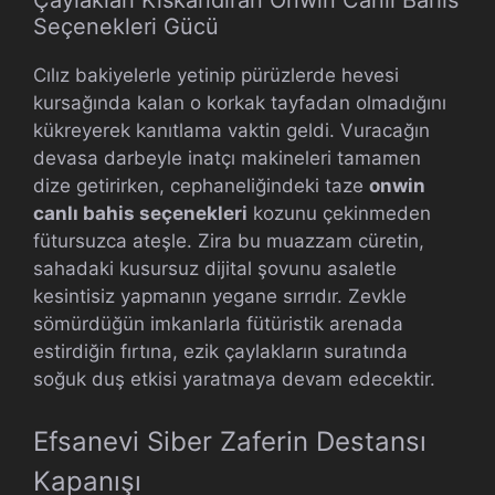
Çaylakları Kıskandıran Onwin Canlı Bahis
Seçenekleri Gücü
Cılız bakiyelerle yetinip pürüzlerde hevesi
kursağında kalan o korkak tayfadan olmadığını
kükreyerek kanıtlama vaktin geldi. Vuracağın
devasa darbeyle inatçı makineleri tamamen
dize getirirken, cephaneliğindeki taze
onwin
canlı bahis seçenekleri
kozunu çekinmeden
fütursuzca ateşle. Zira bu muazzam cüretin,
sahadaki kusursuz dijital şovunu asaletle
kesintisiz yapmanın yegane sırrıdır. Zevkle
sömürdüğün imkanlarla fütüristik arenada
estirdiğin fırtına, ezik çaylakların suratında
soğuk duş etkisi yaratmaya devam edecektir.
Efsanevi Siber Zaferin Destansı
Kapanışı