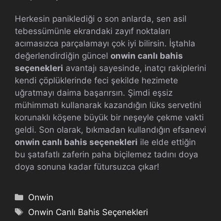
Herkesin paniklediği o son anlarda, sen asil
tebessümünle ekrandaki zayıf noktaları
acımasızca parçalamayı çok iyi bilirsin. İştahla
değerlendirdiğin güncel
onwin canlı bahis
seçenekleri
avantajı sayesinde, inatçı rakiplerini
kendi çöplüklerinde feci şekilde hezimete
uğratmayı daima başarırsın. Şimdi eşsiz
mühimmatı kullanarak kazandığın lüks servetini
korunaklı köşene büyük bir neşeyle çekme vakti
geldi. Son olarak, bıkmadan kullandığın efsanevi
onwin canlı bahis seçenekleri
ile elde ettiğin
bu şatafatlı zaferin paha biçilemez tadını doya
doya sonuna kadar fütursuzca çıkar!
Kategoriler
Onwin
Etiketler
Onwin Canlı Bahis Seçenekleri