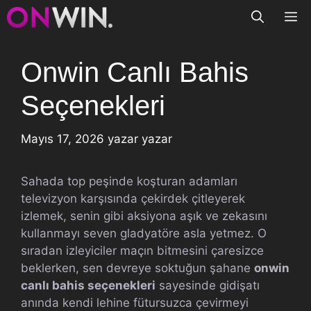
İçeriğe
M
atla
Onwin Canlı Bahis
Seçenekleri
Mayıs 17, 2026
yazar
yazar
Sahada top peşinde koşturan adamları
televizyon karşısında çekirdek çitleyerek
izlemek, senin gibi aksiyona aşık ve zekasını
kullanmayı seven gladyatöre asla yetmez. O
sıradan izleyiciler maçın bitmesini çaresizce
beklerken, sen devreye soktuğun şahane
onwin
canlı bahis seçenekleri
sayesinde gidişatı
anında kendi lehine fütursuzca çevirmeyi