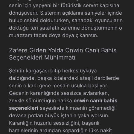
senin için yepyeni bir fütüristik servet kapısına
dönüşüverir. Sistemin açıklarını saniyeler içinde
bulup cebini doldururken, sahadaki oyuncuların
döktüğü teri şatafatlı zaferine dönüştürmenin o
muazzam tadını doya doya çıkarırsın.
Zafere Giden Yolda Onwin Canlı Bahis
Seçenekleri Mühimmatı
Şehrin kargaşası bitip herkes uykuya
daldığında, başka kıtalardaki ateşli derbilerde
senin o karlı gece mesain usulca başlıyor.
Gecenin karanlığında sessizce avlanırken,
zevkle sömürdüğün harika
onwin canlı bahis
seçenekleri
sayesinde kimsenin göremediği
devasa potları büyük iştahla yakalıyorsun.
Karanlığın huzurlu sessizliğini, başarılı
hamlelerinin ardından kopardığın lüks nakit