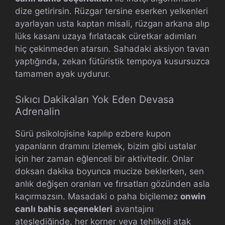
dize getirirsin. Rüzgar tersine eserken yelkenleri
ayarlayan usta kaptan misali, rüzgarı arkana alıp
lüks kasanı uzaya fırlatacak cüretkar adımları
hiç çekinmeden atarsın. Sahadaki aksiyon tavan
yaptığında, zekan fütüristik tempoya kusursuzca
tamamen ayak uydurur.
Sıkıcı Dakikaları Yok Eden Devasa
Adrenalin
Sürü psikolojisine kapılıp ezbere kupon
yapanların dramını izlemek, bizim gibi ustalar
için her zaman eğlenceli bir aktivitedir. Onlar
doksan dakika boyunca mucize beklerken, sen
anlık değişen oranları ve fırsatları gözünden asla
kaçırmazsın. Masadaki o paha biçilemez
onwin
canlı bahis seçenekleri
avantajını
ateşlediğinde, her korner veya tehlikeli atak