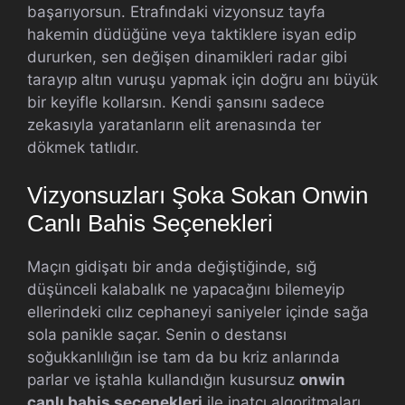
başarıyorsun. Etrafındaki vizyonsuz tayfa
hakemin düdüğüne veya taktiklere isyan edip
dururken, sen değişen dinamikleri radar gibi
tarayıp altın vuruşu yapmak için doğru anı büyük
bir keyifle kollarsın. Kendi şansını sadece
zekasıyla yaratanların elit arenasında ter
dökmek tatlıdır.
Vizyonsuzları Şoka Sokan Onwin
Canlı Bahis Seçenekleri
Maçın gidişatı bir anda değiştiğinde, sığ
düşünceli kalabalık ne yapacağını bilemeyip
ellerindeki cılız cephaneyi saniyeler içinde sağa
sola panikle saçar. Senin o destansı
soğukkanlılığın ise tam da bu kriz anlarında
parlar ve iştahla kullandığın kusursuz
onwin
canlı bahis seçenekleri
ile inatçı algoritmaları