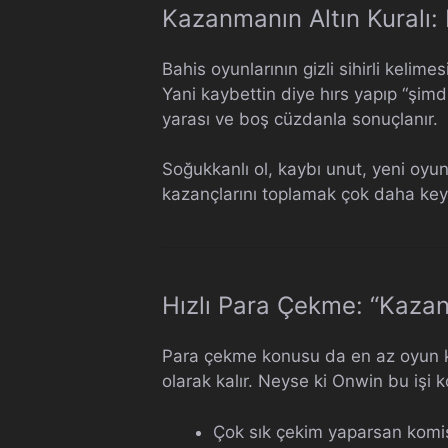
Kazanmanın Altın Kuralı: 
Bahis oyunlarının gizli sihirli kelimes
Yani kaybettin diye hırs yapıp “şim
yarası ve boş cüzdanla sonuçlanır.
Soğukkanlı ol, kaybı unut, yeni oyu
kazançlarını toplamak çok daha keyif
Hızlı Para Çekme: “Kaza
Para çekme konusu da en az oyun k
olarak kalır. Neyse ki Onwin bu işi 
Çok sık çekim yaparsan komisy