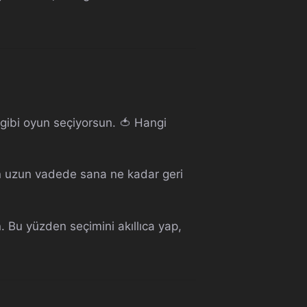
gibi oyun seçiyorsun. 🍅 Hangi
un uzun vadede sana ne kadar geri
. Bu yüzden seçimini akıllıca yap,