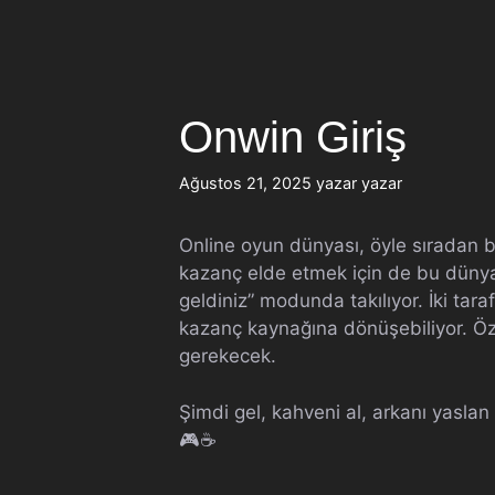
İçeriğe
atla
Onwin Giriş
Ağustos 21, 2025
yazar
yazar
Online oyun dünyası, öyle sıradan bi
kazanç elde etmek için de bu dünya
geldiniz” modunda takılıyor. İki ta
kazanç kaynağına dönüşebiliyor. Öz
gerekecek.
Şimdi gel, kahveni al, arkanı yaslan
🎮☕