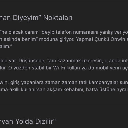
man Diyeyim” Noktaları
ne olacak canım” deyip telefon numarasını yanlış veriyo
 aslında benim” moduna giriyor. Yapma! Çünkü Onwin sa
alım.”
rtleri var. Düşünsene, tam kazanmak üzeresin, o anda inte
lur. O yüzden stabil bir Wi-Fi kullan ya da mobil verin
win, giriş yapanlara zaman zaman tatlı kampanyalar sunu
ama akıllı kullanırsan akşam kebabını, hatta üstüne ayranın
van Yolda Dizilir”