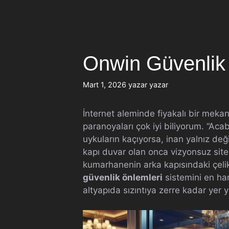
İçeriğe
atla
Onwin Güvenlik
Mart 1, 2026
yazar
yazar
İnternet aleminde fiyakalı bir meka
paranoyaları çok iyi biliyorum. “Aca
uykuların kaçıyorsa, inan yalnız değ
kapı duvar olan onca vizyonsuz site
kumarhanenin arka kapısındaki çelik
güvenlik önlemleri
sistemini en har
altyapıda sızıntıya zerre kadar yer y