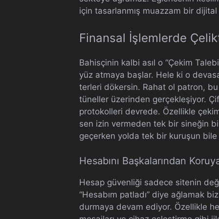
için tasarlanmış muazzam bir dijital
Finansal İşlemlerde Çeli
Bahisçinin kalbi asıl o “Çekim Taleb
yüz atmaya başlar. Hele ki o devas
terleri dökersin. Rahat ol patron, 
tüneller üzerinden gerçekleşiyor. 
protokolleri devrede. Özellikle çek
sen izin vermeden tek bir sineğin
geçerken yolda tek bir kuruşun bile 
Hesabını Başkalarından Koruy
Hesap güvenliği sadece sitenin deği
“Hesabım patladı” diye ağlamak biz
durmaya devam ediyor. Özellikle hesa
mesajları ve cihaz eşleştirme gibi jil