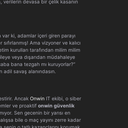
 verilerin devasa bir çelik kasanın
ar ki, adamlar içeri giren parayı
 sıfırlanmış! Ama vizyoner ve kalıcı
im kurulları tarafından milim milim
hileye veya dışarıdan müdahaleye
caba bana tezgah mı kuruyorlar?”
n adil savaş alanındasın.
estirir. Ancak
Onwin
IT ekibi, o siber
emler ve proaktif
onwin güvenlik
tmıyor. Sen gecenin bir yarısı en
alışsa bile o maç yayını zerre kadar
 senin o tatlı kazançlarını korumak