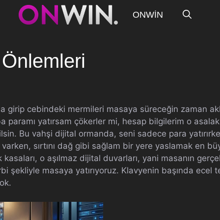
ONWIN
 Önlemleri
na girip cebindeki mermileri masaya süreceğin zaman akl
ba paramı yatırsam çökerler mi, hesap bilgilerim o asalak
ilsin. Bu vahşi dijital ormanda, seni sadece para yatırır
 varken, sırtını dağ gibi sağlam bir yere yaslamak en bü
 kasaları, o aşılmaz dijital duvarları, yani masanın ger
bi şekliyle masaya yatırıyoruz. Klavyenin başında ecel 
ok.