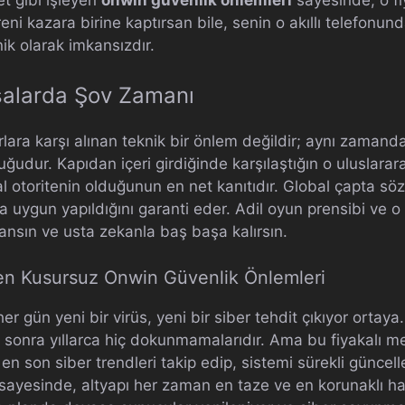
ni kazara birine kaptırsan bile, senin o akıllı telefonun
k olarak imkansızdır.
asalarda Şov Zamanı
ara karşı alınan teknik bir önlem değildir; aynı zamanda
udur. Kapıdan içeri girdiğinde karşılaştığın o uluslarara
 otoritenin olduğunun en net kanıtıdır. Global çapta söz
na uygun yapıldığını garanti eder. Adil oyun prensibi ve
sın ve usta zekanla baş başa kalırsın.
len Kusursuz Onwin Güvenlik Önlemleri
 gün yeni bir virüs, yeni bir siber tehdit çıkıyor ortaya.
p sonra yıllarca hiç dokunmamalarıdır. Ama bu fiyakalı 
 en son siber trendleri takip edip, sistemi sürekli günce
sayesinde, altyapı her zaman en taze ve en korunaklı hali