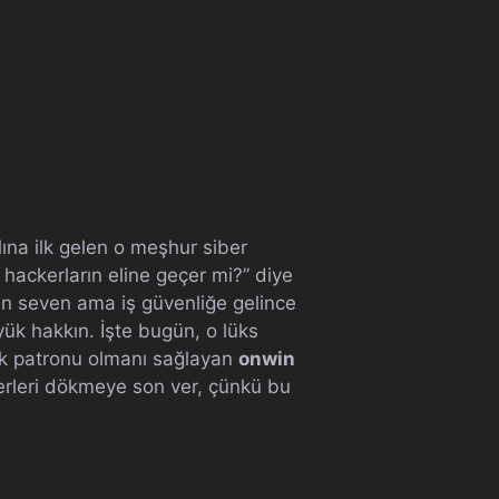
ına ilk gelen o meşhur siber
 hackerların eline geçer mi?” diye
ken seven ama iş güvenliğe gelince
yük hakkın. İşte bugün, o lüks
çek patronu olmanı sağlayan
onwin
terleri dökmeye son ver, çünkü bu