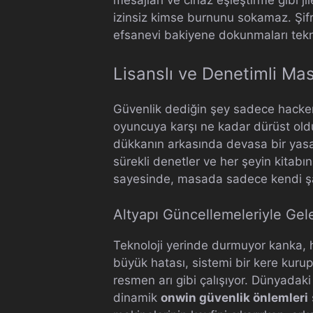
izinsiz kimse burnunu sokamaz. Şifre
efsanevi bakiyene dokunmaları tekni
Lisanslı ve Denetimli M
Güvenlik dediğin şey sadece hackerl
oyuncuya karşı ne kadar dürüst olduğ
dükkanın arkasında devasa bir yasal
sürekli denetler ve her şeyin kitabı
sayesinde, masada sadece kendi şan
Altyapı Güncellemeleriyle Ge
Teknoloji yerinde durmuyor kanka, her
büyük hatası, sistemi bir kere kuru
resmen arı gibi çalışıyor. Dünyadaki
dinamik
onwin güvenlik önlemleri