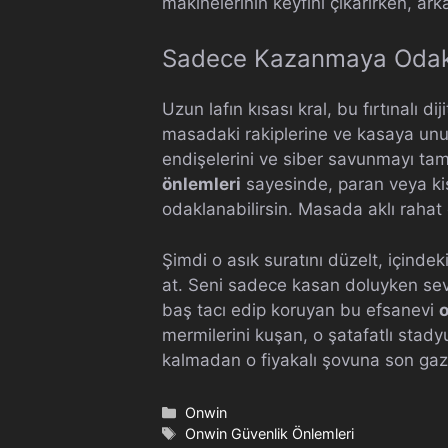
makinelerinin keyfini çıkarırken, ar
Sadece Kazanmaya Odakl
Uzun lafın kısası kral, bu fırtınalı 
masadaki rakiplerine ve kasaya unut
endişelerini ve siber savunmayı t
önlemleri
sayesinde, paran veya kiş
odaklanabilirsin. Masada aklı rahat
Şimdi o asık suratını düzelt, içinde
at. Seni sadece kasan doluyken se
baş tacı edip koruyan bu efsanevi
o
mermilerini kuşan, o şatafatlı stadyu
kalmadan o fiyakalı şovuna son gaz
Kategoriler
Onwin
Etiketler
Onwin Güvenlik Önlemleri