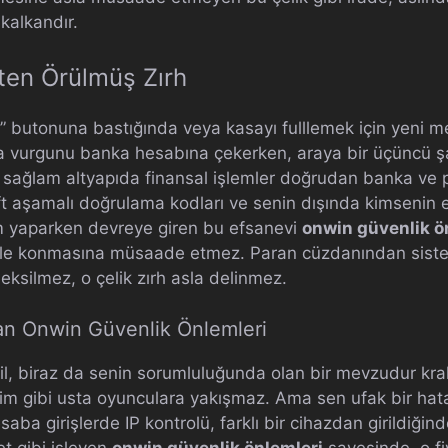
 kalkandır.
kten Örülmüş Zırh
i” butonuna bastığında veya kasayı fulllemek için yeni m
a vurgunu banka hesabına çekerken, araya bir üçüncü şah
bu sağlam altyapıda finansal işlemler doğrudan banka ve p
Çift aşamalı doğrulama kodları ve senin dışında kimseni
im yaparken devreye giren bu efsanevi
onwin güvenlik ö
 bile konmasına müsaade etmez. Paran cüzdanından sist
eksilmez, o çelik zırh asla delinmez.
an Onwin Güvenlik Önlemleri
l, biraz da senin sorumluluğunda olan bir mevzudur kral.
im gibi usta oyunculara yakışmaz. Ama sen ufak bir hat
ba girişlerde IP kontrolü, farklı bir cihazdan girildiğin
et gibi işleyen
onwin güvenlik önlemleri
sayesinde, o f