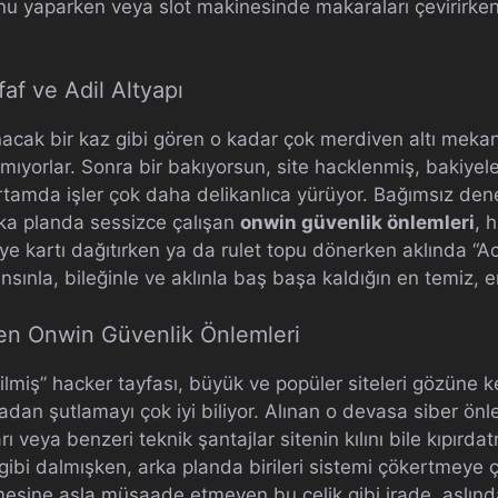
onu yaparken veya slot makinesinde makaraları çevirirken,
faf ve Adil Altyapı
ak bir kaz gibi gören o kadar çok merdiven altı mekan v
ıyorlar. Sonra bir bakıyorsun, site hacklenmiş, bakiyeler
amda işler çok daha delikanlıca yürüyor. Bağımsız denet
rka planda sessizce çalışan
onwin güvenlik önlemleri
, 
e kartı dağıtırken ya da rulet topu dönerken aklında “A
sınla, bileğinle ve aklınla baş başa kaldığın en temiz, e
ten Onwin Güvenlik Önlemleri
lmiş” hacker tayfası, büyük ve popüler siteleri gözüne k
adan şutlamayı çok iyi biliyor. Alınan o devasa siber önl
 veya benzeri teknik şantajlar sitenin kılını bile kıpırda
gibi dalmışken, arka planda birileri sistemi çökertmeye ç
esine asla müsaade etmeyen bu çelik gibi irade, aslında