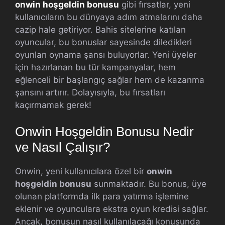
onwin hoşgeldin bonusu
gibi fırsatlar, yeni
kullanıcıların bu dünyaya adım atmalarını daha
cazip hale getiriyor. Bahis sitelerine katılan
oyuncular, bu bonuslar sayesinde diledikleri
oyunları oynama şansı buluyorlar. Yeni üyeler
için hazırlanan bu tür kampanyalar, hem
eğlenceli bir başlangıç sağlar hem de kazanma
şansını artırır. Dolayısıyla, bu fırsatları
kaçırmamak gerek!
Onwin Hoşgeldin Bonusu Nedir
ve Nasıl Çalışır?
Onwin, yeni kullanıcılara özel bir
onwin
hoşgeldin bonusu
sunmaktadır. Bu bonus, üye
olunan platformda ilk para yatırma işlemine
eklenir ve oyunculara ekstra oyun kredisi sağlar.
Ancak, bonusun nasıl kullanılacağı konusunda