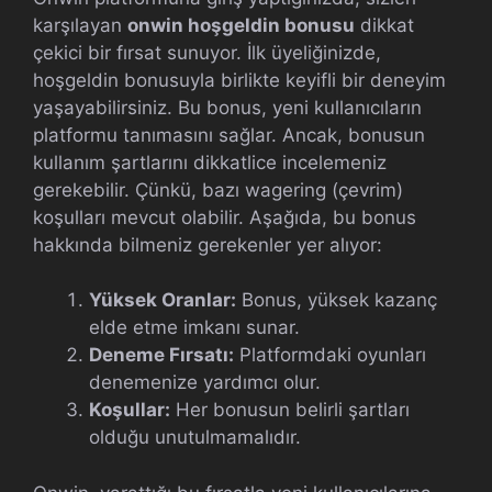
karşılayan
onwin hoşgeldin bonusu
dikkat
çekici bir fırsat sunuyor. İlk üyeliğinizde,
hoşgeldin bonusuyla birlikte keyifli bir deneyim
yaşayabilirsiniz. Bu bonus, yeni kullanıcıların
platformu tanımasını sağlar. Ancak, bonusun
kullanım şartlarını dikkatlice incelemeniz
gerekebilir. Çünkü, bazı wagering (çevrim)
koşulları mevcut olabilir. Aşağıda, bu bonus
hakkında bilmeniz gerekenler yer alıyor:
Yüksek Oranlar:
Bonus, yüksek kazanç
elde etme imkanı sunar.
Deneme Fırsatı:
Platformdaki oyunları
denemenize yardımcı olur.
Koşullar:
Her bonusun belirli şartları
olduğu unutulmamalıdır.