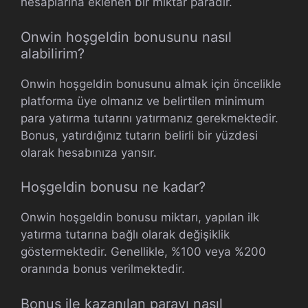
hesaplarına eklenen bir miktar paradır.
Onwin hoşgeldin bonusunu nasıl
alabilirim?
Onwin hoşgeldin bonusunu almak için öncelikle
platforma üye olmanız ve belirtilen minimum
para yatırma tutarını yatırmanız gerekmektedir.
Bonus, yatırdığınız tutarın belirli bir yüzdesi
olarak hesabınıza yansır.
Hoşgeldin bonusu ne kadar?
Onwin hoşgeldin bonusu miktarı, yapılan ilk
yatırma tutarına bağlı olarak değişiklik
göstermektedir. Genellikle, %100 veya %200
oranında bonus verilmektedir.
Bonus ile kazanılan parayı nasıl