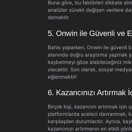
Buna göre, bu faktörleri dikkate alm
analizler sürekli değişen verilere d
demektir.
5. Onwin ile Güvenli ve E
Bahis yaparken, Onwin ile güvenli bi
alanında doğru araştırma yapmak şar
kaybetmeyi göze alabileceğiniz mikta
olacaktır. Son olarak, sosyal medyada
eğlenmektir!
6. Kazancınızı Artırmak 
Birçok kişi, kazancını artırmak için 
platformlarda aceleci davranmak, k
karşılaşılan durumlardır. Ayrıca, 
kazancınızı artırmanın en etkili yön