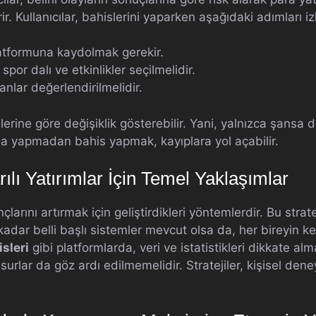
. Kullanıcılar, bahislerini yaparken aşağıdaki adımları izl
tformuna kaydolmak gerekir.
por dalı ve etkinlikler seçilmelidir.
nlar değerlendirilmelidir.
jilerine göre değişiklik gösterebilir. Yani, yalnızca şansa
tırma yapmadan bahis yapmak, kayıplara yol açabilir.
arılı Yatırımlar İçin Temel Yaklaşımlar
nçlarını artırmak için geliştirdikleri yöntemlerdir. Bu strat
dar belli başlı sistemler mevcut olsa da, her bireyin ke
sleri
gibi platformlarda, veri ve istatistikleri dikkate alma
rlar da göz ardı edilmemelidir. Stratejiler, kişisel deney