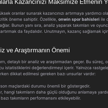
larla Kazancınızı Maksimize Etmenin Yo
ksek oranlar sunarak kazancınızı artırmaya yardımcı ola
itik öneme sahiptir. Özellikle,
onwin spor bahisleri
ile 
ağlar. Bunun yanı sıra, analiz yaparak takımları ve oyunc
ı artırmak da faydalıdır. Unutmayın, kazanç sağlamak için 
liz ve Araştırmanın Önemi
ırrı, detaylı bir analiz ve araştırmadan geçer. Bu süreç,
u istatistiklerini değerlendirmeyi içerir. Yalnızca rastg
arken dikkat edilmesi gereken bazı unsurlar vardır:
son maçlardaki durumu önemli bir göstergedir.
r, hangi takımların daha güçlü olduğunu anlamaya yardım
bazı takımların performansını etkileyebilir.