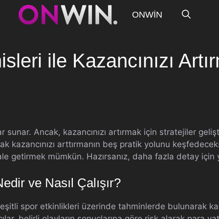
ONWIN
leri ile Kazancınızı Artı
r sunar. Ancak, kazancınızı artırmak için stratejiler geli
k kazancınızı arttırmanın beş pratik yolunu keşfedeceks
ale getirmek mümkün. Hazırsanız, daha fazla detay için 
edir ve Nasıl Çalışır?
çeşitli spor etkinlikleri üzerinde tahminlerde bulunarak ka
lar, belirli olayların sonuçlarına göre risk alarak para ya