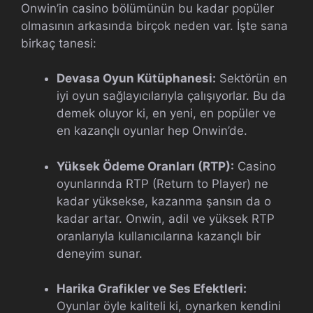
Onwin’in casino bölümünün bu kadar popüler
olmasının arkasında birçok neden var. İşte sana
birkaç tanesi:
Devasa Oyun Kütüphanesi:
Sektörün en
iyi oyun sağlayıcılarıyla çalışıyorlar. Bu da
demek oluyor ki, en yeni, en popüler ve
en kazançlı oyunlar hep Onwin’de.
Yüksek Ödeme Oranları (RTP):
Casino
oyunlarında RTP (Return to Player) ne
kadar yüksekse, kazanma şansın da o
kadar artar. Onwin, adil ve yüksek RTP
oranlarıyla kullanıcılarına kazançlı bir
deneyim sunar.
Harika Grafikler ve Ses Efektleri:
Oyunlar öyle kaliteli ki, oynarken kendini