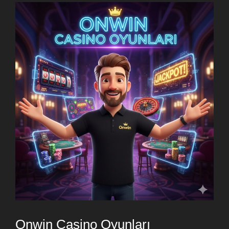
Onwin Casino Oyunları