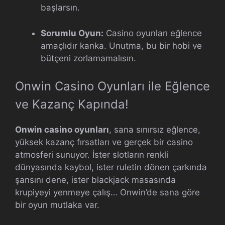
başlarsın.
Sorumlu Oyun:
Casino oyunları eğlence
amaçlıdır kanka. Unutma, bu bir hobi ve
bütçeni zorlamamalısın.
Onwin Casino Oyunları ile Eğlence
ve Kazanç Kapında!
Onwin casino oyunları
, sana sınırsız eğlence,
yüksek kazanç fırsatları ve gerçek bir casino
atmosferi sunuyor. İster slotların renkli
dünyasında kaybol, ister ruletin dönen çarkında
şansını dene, ister blackjack masasında
krupiyeyi yenmeye çalış… Onwin’de sana göre
bir oyun mutlaka var.