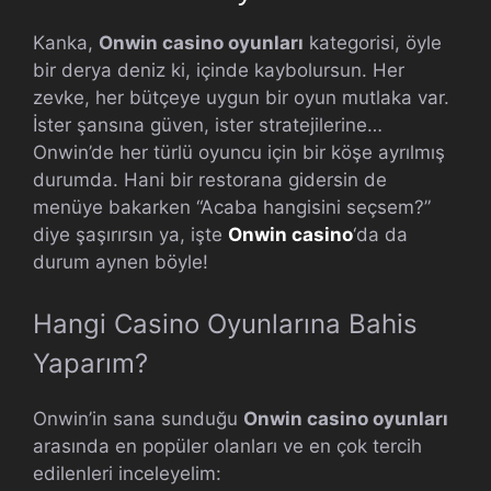
Kanka,
Onwin casino oyunları
kategorisi, öyle
bir derya deniz ki, içinde kaybolursun. Her
zevke, her bütçeye uygun bir oyun mutlaka var.
İster şansına güven, ister stratejilerine…
Onwin’de her türlü oyuncu için bir köşe ayrılmış
durumda. Hani bir restorana gidersin de
menüye bakarken “Acaba hangisini seçsem?”
diye şaşırırsın ya, işte
Onwin casino
‘da da
durum aynen böyle!
Hangi Casino Oyunlarına Bahis
Yaparım?
Onwin’in sana sunduğu
Onwin casino oyunları
arasında en popüler olanları ve en çok tercih
edilenleri inceleyelim: