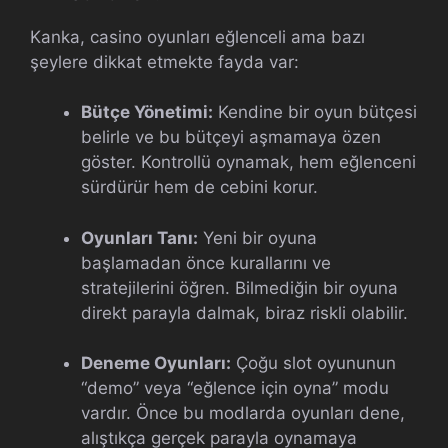
Kanka, casino oyunları eğlenceli ama bazı
şeylere dikkat etmekte fayda var:
Bütçe Yönetimi:
Kendine bir oyun bütçesi
belirle ve bu bütçeyi aşmamaya özen
göster. Kontrollü oynamak, hem eğlenceni
sürdürür hem de cebini korur.
Oyunları Tanı:
Yeni bir oyuna
başlamadan önce kurallarını ve
stratejilerini öğren. Bilmediğin bir oyuna
direkt parayla dalmak, biraz riskli olabilir.
Deneme Oyunları:
Çoğu slot oyununun
“demo” veya “eğlence için oyna” modu
vardır. Önce bu modlarda oyunları dene,
alıştıkça gerçek parayla oynamaya