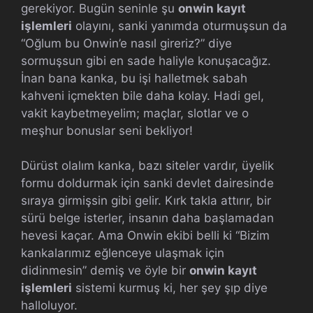
gerekiyor. Bugün seninle şu
onwin kayıt
işlemleri
olayını, sanki yanımda oturmuşsun da
“Oğlum bu Onwin’e nasıl gireriz?” diye
sormuşsun gibi en sade haliyle konuşacağız.
İnan bana kanka, bu işi halletmek sabah
kahveni içmekten bile daha kolay. Hadi gel,
vakit kaybetmeyelim; maçlar, slotlar ve o
meşhur bonuslar seni bekliyor!
Dürüst olalım kanka, bazı siteler vardır, üyelik
formu doldurmak için sanki devlet dairesinde
sıraya girmişsin gibi gelir. Kırk takla attırır, bir
sürü belge isterler, insanın daha başlamadan
hevesi kaçar. Ama Onwin ekibi belli ki “Bizim
kankalarımız eğlenceye ulaşmak için
didinmesin” demiş ve öyle bir
onwin kayıt
işlemleri
sistemi kurmuş ki, her şey şıp diye
halloluyor.