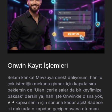
Onwin Kayıt İşlemleri
Selam kanka! Mevzuya direkt dalıyorum; hani o
çok istediğin mekana girmek için kapıda sıra
beklersin de “Ulan içeri alsalar da bir keyfimize
baksak” dersin ya, hah işte Onwin’de o sıra yok,
VIP
kapısı senin için sonuna kadar açık! Sadece
iki dakkada o kapıdan geçip masana oturman