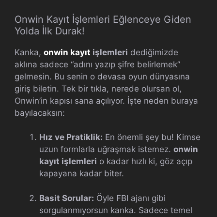
Onwin Kayıt İşlemleri Eğlenceye Giden
Yolda İlk Durak!
Kanka,
onwin kayıt
işlemleri
dediğimizde
aklına sadece “adını yazıp şifre belirlemek”
gelmesin. Bu senin o devasa oyun dünyasına
giriş biletin. Tek bir tıkla, nerede olursan ol,
Onwin’in kapısı sana açılıyor. İşte neden buraya
bayılacaksın:
Hız ve Pratiklik:
En önemli şey bu! Kimse
uzun formlarla uğraşmak istemez.
onwin
kayıt işlemleri
o kadar hızlı ki, göz açıp
kapayana kadar biter.
Basit Sorular:
Öyle FBI ajanı gibi
sorgulanmıyorsun kanka. Sadece temel