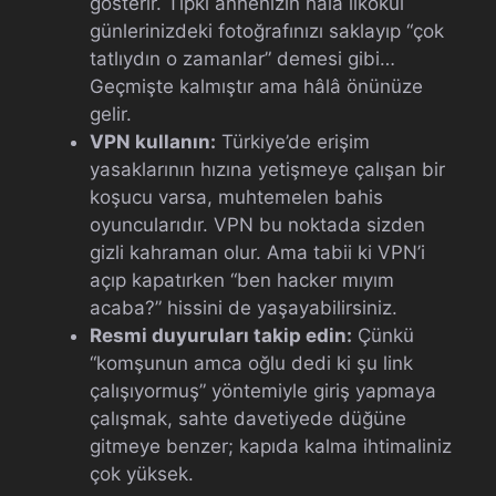
gösterir. Tıpkı annenizin hâlâ ilkokul
günlerinizdeki fotoğrafınızı saklayıp “çok
tatlıydın o zamanlar” demesi gibi…
Geçmişte kalmıştır ama hâlâ önünüze
gelir.
VPN kullanın:
Türkiye’de erişim
yasaklarının hızına yetişmeye çalışan bir
koşucu varsa, muhtemelen bahis
oyuncularıdır. VPN bu noktada sizden
gizli kahraman olur. Ama tabii ki VPN’i
açıp kapatırken “ben hacker mıyım
acaba?” hissini de yaşayabilirsiniz.
Resmi duyuruları takip edin:
Çünkü
“komşunun amca oğlu dedi ki şu link
çalışıyormuş” yöntemiyle giriş yapmaya
çalışmak, sahte davetiyede düğüne
gitmeye benzer; kapıda kalma ihtimaliniz
çok yüksek.