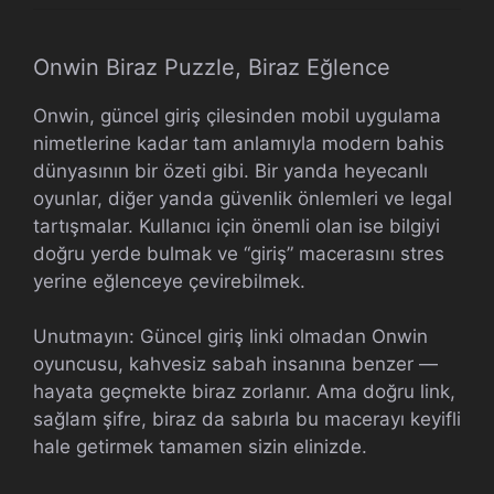
Onwin Biraz Puzzle, Biraz Eğlence
Onwin, güncel giriş çilesinden mobil uygulama
nimetlerine kadar tam anlamıyla modern bahis
dünyasının bir özeti gibi. Bir yanda heyecanlı
oyunlar, diğer yanda güvenlik önlemleri ve legal
tartışmalar. Kullanıcı için önemli olan ise bilgiyi
doğru yerde bulmak ve “giriş” macerasını stres
yerine eğlenceye çevirebilmek.
Unutmayın: Güncel giriş linki olmadan Onwin
oyuncusu, kahvesiz sabah insanına benzer —
hayata geçmekte biraz zorlanır. Ama doğru link,
sağlam şifre, biraz da sabırla bu macerayı keyifli
hale getirmek tamamen sizin elinizde.