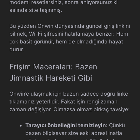
modemi resetlersiniz, sonra anlıyorsunuz ki
aslında site taşınmış.
Bu yüzden Onwin dünyasında güncel giriş linkini
bilmek, Wi-Fi şifresini hatırlamaya benzer: Hem
çok basit görünür, hem de olmadığında hayat
durur.
Erişim Maceraları: Bazen
Jimnastik Hareketi Gibi
Onwin’e ulaşmak için bazen sadece doğru linke
tıklamanız yeterlidir. Fakat işin rengi zaman
zaman değişiyor. Olmazsa olmaz birkaç tavsiye:
Tarayıcı önbelleğini temizleyin:
Çünkü
bazen bilgisayar size eski adresi inatla