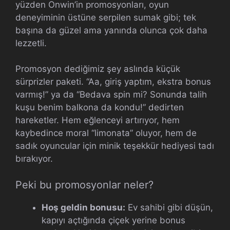
yüzden Onwin’in promosyonları, oyun
deneyiminin üstüne serpilen sumak gibi; tek
başına da güzel ama yanında olunca çok daha
lezzetli.
Promosyon dediğimiz şey aslında küçük
sürprizler paketi. “Aa, giriş yaptım, ekstra bonus
varmış!” ya da “Bedava spin mi? Sonunda talih
kuşu benim balkona da kondu!” dedirten
hareketler. Hem eğlenceyi artırıyor, hem
kaybedince moral “limonata” oluyor, hem de
sadık oyuncular için minik teşekkür hediyesi tadı
bırakıyor.
Peki bu promosyonlar neler?
Hoş geldin bonusu:
Ev sahibi gibi düşün,
kapıyı açtığında çiçek yerine bonus