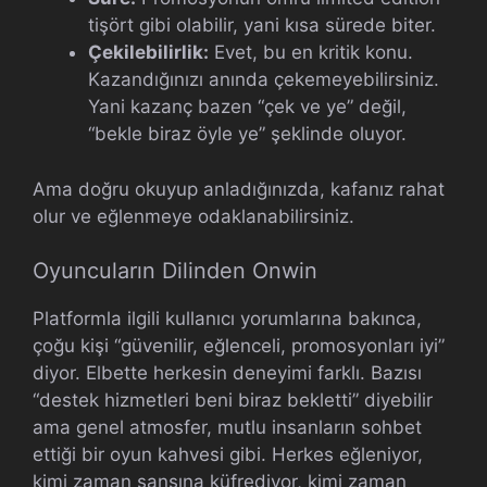
tişört gibi olabilir, yani kısa sürede biter.
Çekilebilirlik:
Evet, bu en kritik konu.
Kazandığınızı anında çekemeyebilirsiniz.
Yani kazanç bazen “çek ve ye” değil,
“bekle biraz öyle ye” şeklinde oluyor.
Ama doğru okuyup anladığınızda, kafanız rahat
olur ve eğlenmeye odaklanabilirsiniz.
Oyuncuların Dilinden Onwin
Platformla ilgili kullanıcı yorumlarına bakınca,
çoğu kişi “güvenilir, eğlenceli, promosyonları iyi”
diyor. Elbette herkesin deneyimi farklı. Bazısı
“destek hizmetleri beni biraz bekletti” diyebilir
ama genel atmosfer, mutlu insanların sohbet
ettiği bir oyun kahvesi gibi. Herkes eğleniyor,
kimi zaman şansına küfrediyor, kimi zaman