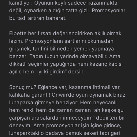
kanıtlıyor: Oyunun keyfi sadece kazanmakta
değil, oynarken aldığın tatta gizli. Promosyonlar
bu tadı artıran baharat.
Elbette her fırsatı değerlendirirken akıllı olmak
lazım. Promosyonların şartlarını okumadan
girişmek, tarifini bilmeden yemek yapmaya
benzer: Tadın tuzun yerinde olmayabilir. Ama
dikkatli seçimler yaptığında hem kazanç kapısı
açılır, hem “iyi ki girdim” dersin.
Sonuç mu? Eğlence var, kazanma ihtimali var,
kahkaha garanti! Onwin’de oyun oynamak biraz
lunaparka gitmeye benziyor: Hem heyecanlı
hem renkli hem de zaman zaman “ah keşke şu
çarpışan arabalardan inmeseydim” dedirten bir
deneyim. Ama promosyonlar işin içine girince,
lunaparktaki o bedava pamuk şekeri tadı geri