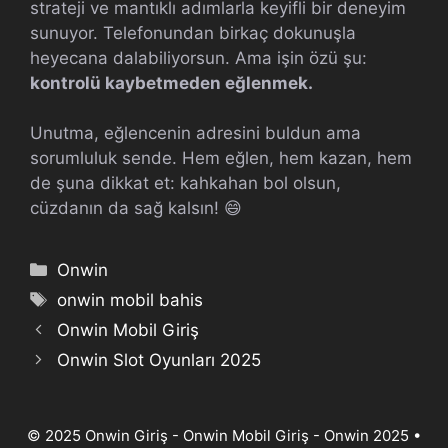
strateji ve mantıklı adımlarla keyifli bir deneyim
sunuyor. Telefonundan birkaç dokunuşla
heyecana dalabiliyorsun. Ama işin özü şu:
kontrolü kaybetmeden eğlenmek.
Unutma, eğlencenin adresini buldun ama
sorumluluk sende. Hem eğlen, hem kazan, hem
de şuna dikkat et: kahkahan bol olsun,
cüzdanın da sağ kalsın! 😄
Kategoriler
Onwin
Etiketler
onwin mobil bahis
Onwin Mobil Giriş
Onwin Slot Oyunları 2025
© 2025 Onwin Giriş - Onwin Mobil Giriş - Onwin 2025 •