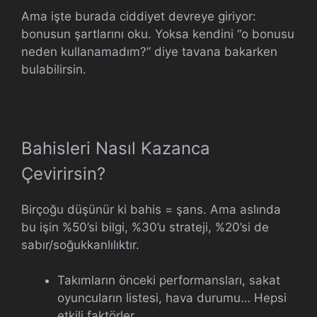
Ama işte burada ciddiyet devreye giriyor:
bonusun şartlarını oku. Yoksa kendini “o bonusu
neden kullanamadım?” diye tavana bakarken
bulabilirsin.
Bahisleri Nasıl Kazanca
Çevirirsin?
Birçoğu düşünür ki bahis = şans. Ama aslında
bu işin %50’si bilgi, %30’u strateji, %20’si de
sabır/soğukkanlılıktır.
Takımların önceki performansları, sakat
oyuncuların listesi, hava durumu… Hepsi
etkili faktörler.