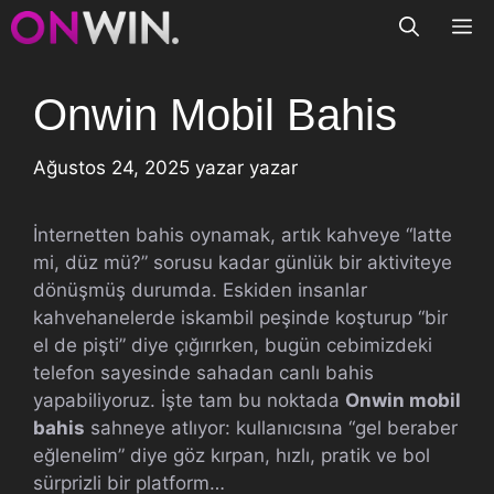
İçeriğe
M
atla
Onwin Mobil Bahis
Ağustos 24, 2025
yazar
yazar
İnternetten bahis oynamak, artık kahveye “latte
mi, düz mü?” sorusu kadar günlük bir aktiviteye
dönüşmüş durumda. Eskiden insanlar
kahvehanelerde iskambil peşinde koşturup “bir
el de pişti” diye çığırırken, bugün cebimizdeki
telefon sayesinde sahadan canlı bahis
yapabiliyoruz. İşte tam bu noktada
Onwin mobil
bahis
sahneye atlıyor: kullanıcısına “gel beraber
eğlenelim” diye göz kırpan, hızlı, pratik ve bol
sürprizli bir platform…