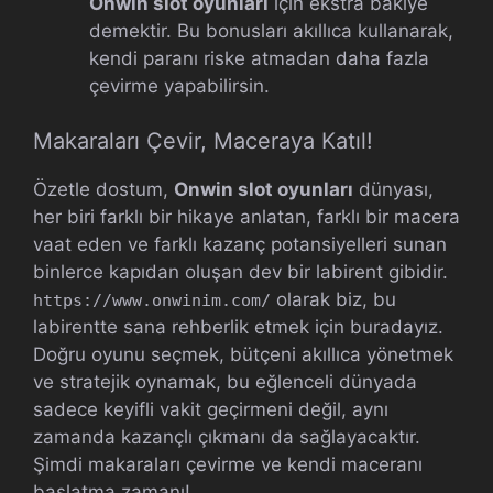
Onwin slot oyunları
için ekstra bakiye
demektir. Bu bonusları akıllıca kullanarak,
kendi paranı riske atmadan daha fazla
çevirme yapabilirsin.
Makaraları Çevir, Maceraya Katıl!
Özetle dostum,
Onwin slot oyunları
dünyası,
her biri farklı bir hikaye anlatan, farklı bir macera
vaat eden ve farklı kazanç potansiyelleri sunan
binlerce kapıdan oluşan dev bir labirent gibidir.
olarak biz, bu
https://www.onwinim.com/
labirentte sana rehberlik etmek için buradayız.
Doğru oyunu seçmek, bütçeni akıllıca yönetmek
ve stratejik oynamak, bu eğlenceli dünyada
sadece keyifli vakit geçirmeni değil, aynı
zamanda kazançlı çıkmanı da sağlayacaktır.
Şimdi makaraları çevirme ve kendi maceranı
başlatma zamanı!