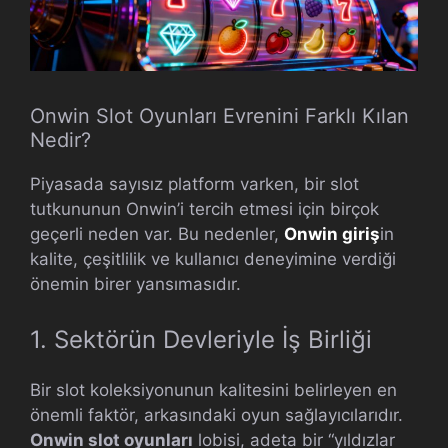
Onwin Slot Oyunları Evrenini Farklı Kılan
Nedir?
Piyasada sayısız platform varken, bir slot
tutkununun Onwin’i tercih etmesi için birçok
geçerli neden var. Bu nedenler,
Onwin giriş
in
kalite, çeşitlilik ve kullanıcı deneyimine verdiği
önemin birer yansımasıdır.
1. Sektörün Devleriyle İş Birliği
Bir slot koleksiyonunun kalitesini belirleyen en
önemli faktör, arkasındaki oyun sağlayıcılarıdır.
Onwin slot oyunları
lobisi, adeta bir “yıldızlar