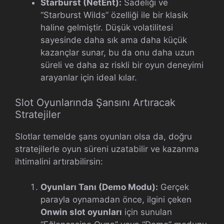
Starburst (NetEnt):
Sadeliği ve
“Starburst Wilds” özelliği ile bir klasik
haline gelmiştir. Düşük volatilitesi
sayesinde daha sık ama daha küçük
kazançlar sunar, bu da onu daha uzun
süreli ve daha az riskli bir oyun deneyimi
arayanlar için ideal kılar.
Slot Oyunlarında Şansını Artıracak
Stratejiler
Slotlar temelde şans oyunları olsa da, doğru
stratejilerle oyun süreni uzatabilir ve kazanma
ihtimalini artırabilirsin:
Oyunları Tanı (Demo Modu):
Gerçek
parayla oynamadan önce, ilgini çeken
Onwin slot oyunları
için sunulan