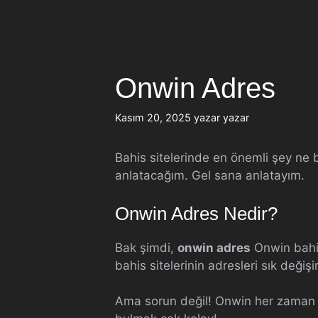
İçeriğe
atla
Onwin Adres
Kasım 20, 2025
yazar
yazar
Bahis sitelerinde en önemli şey ne
anlatacağım. Gel sana anlatayım.
Onwin Adres Nedir?
Bak şimdi,
onwin adres
Onwin bahis
bahis sitelerinin adresleri sık değiş
Ama sorun değil! Onwin her zaman 