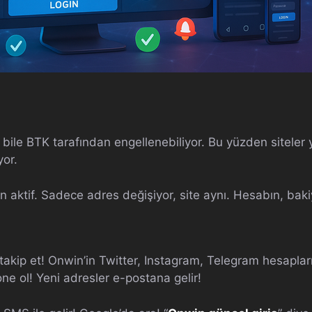
sa bile BTK tarafından engellenebiliyor. Bu yüzden siteler y
or.
ktif. Sadece adres değişiyor, site aynı. Hesabın, bakiy
kip et! Onwin’in Twitter, Instagram, Telegram hesapları
ne ol! Yeni adresler e-postana gelir!