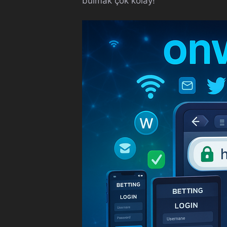
bulmak çok kolay!