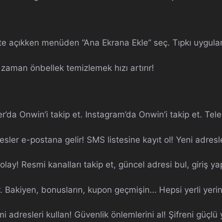
te açıkken menüden “Ana Ekrana Ekle” seç. Tıpkı uygulama
 zaman önbellek temizlemek hızı artırır!
er’da Onwin’i takip et. Instagram’da Onwin’i takip et. Tel
sler e-postana gelir! SMS listesine kayıt ol! Yeni adresle
ay! Resmi kanalları takip et, güncel adresi bul, giriş ya
. Bakiyen, bonusların, kupon geçmişin… Hepsi yerli yeri
 adresleri kullan! Güvenlik önlemlerini al! Şifreni güçl