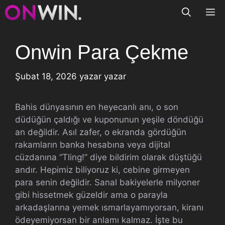
İçeriğe
M
atla
Onwin Para Çekme
Şubat 18, 2026
yazar
yazar
Bahis dünyasının en heyecanlı anı, o son
düdüğün çaldığı ve kuponunun yeşile döndüğü
an değildir. Asıl zafer, o ekranda gördüğün
rakamların banka hesabına veya dijital
cüzdanına “Tling!” diye bildirim olarak düştüğü
andır. Hepimiz biliyoruz ki, cebine girmeyen
para senin değildir. Sanal bakiyelerle milyoner
gibi hissetmek güzeldir ama o parayla
arkadaşlarına yemek ısmarlayamıyorsan, kiranı
ödeyemiyorsan bir anlamı kalmaz. İşte bu