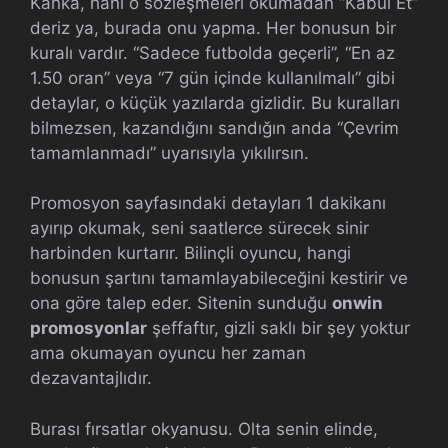
Kanka, hani o sözleşmeleri okumadan “Kabul Et”
deriz ya, burada onu yapma. Her bonusun bir
kuralı vardır. “Sadece futbolda geçerli”, “En az
1.50 oran” veya “7 gün içinde kullanılmalı” gibi
detaylar, o küçük yazılarda gizlidir. Bu kuralları
bilmezsen, kazandığını sandığın anda “Çevrim
tamamlanmadı” uyarısıyla yıkılırsın.
Promosyon sayfasındaki detayları 1 dakikanı
ayırıp okumak, seni saatlerce sürecek sinir
harbinden kurtarır. Bilinçli oyuncu, hangi
bonusun şartını tamamlayabileceğini kestirir ve
ona göre talep eder. Sitenin sunduğu
onwin
promosyonlar
şeffaftır, gizli saklı bir şey yoktur
ama okumayan oyuncu her zaman
dezavantajlıdır.
Burası fırsatlar okyanusu. Olta senin elinde,