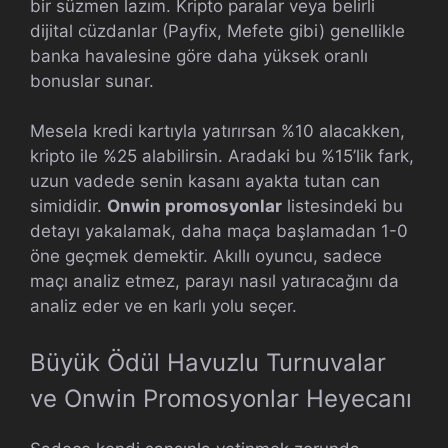
bir süzmen lazım. Kripto paralar veya belirli
dijital cüzdanlar (Payfix, Mefete gibi) genellikle
banka havalesine göre daha yüksek oranlı
bonuslar sunar.
Mesela kredi kartıyla yatırırsan %10 alacakken,
kripto ile %25 alabilirsin. Aradaki bu %15’lik fark,
uzun vadede senin kasanı ayakta tutan can
simididir.
Onwin promosyonlar
listesindeki bu
detayı yakalamak, daha maça başlamadan 1-0
öne geçmek demektir. Akıllı oyuncu, sadece
maçı analiz etmez, parayı nasıl yatıracağını da
analiz eder ve en karlı yolu seçer.
Büyük Ödül Havuzlu Turnuvalar
ve Onwin Promosyonlar Heyecanı