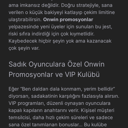
ama imkansız değildir. Doğru stratejiyle, sana
verilen o küçük bakiyeyi katlayıp çekim limitine
ulaştırabilirsin.
Onwin promosyonlar
yelpazesinde yeni üyeler için sunulan bu jest,
riski sıfıra indirdiği için çok kıymetlidir.
Kaybedecek hiçbir şeyin yok ama kazanacak
çok şeyin var.
Sadık Oyunculara Özel Onwin
Promosyonlar ve VIP Kulübü
Eğer “Ben daldan dala konmam, yerim bellidir”
diyorsan, sadakatinin karşılığını fazlasıyla alırsın.
VIP programları, düzenli oynayan oyunculara
kapalı kapıların anahtarını verir. Kişisel müşteri
temsilcisi, daha hızlı çekim süreleri ve sadece
sana özel tanımlanan bonuslar… Bu kulübe