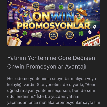
Yatırım Yöntemine Göre Değişen
Onwin Promosyonlar Avantajı
Her ödeme yönteminin siteye bir maliyeti veya
kolaylığı vardır. Site yönetimi de diyor ki; “Beni
uğraştırmayan yöntemi seçersen, ben de seni
ödüllendiririm.” İşte bu yüzden yatırım
yapmadan önce mutlaka promosyonlar sayfasını