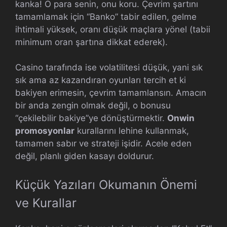
kanka! O para senin, onu koru. Çevrim şartını
tamamlamak için “Banko” tabir edilen, gelme
ihtimali yüksek, oranı düşük maçlara yönel (tabii
minimum oran şartına dikkat ederek).
Casino tarafında ise volatilitesi düşük, yani sık
sık ama az kazandıran oyunları tercih et ki
bakiyen erimesin, çevrim tamamlansın. Amacın
bir anda zengin olmak değil, o bonusu
“çekilebilir bakiye”ye dönüştürmektir.
Onwin
promosyonlar
kurallarını lehine kullanmak,
tamamen sabır ve strateji işidir. Acele eden
değil, planlı giden kasayı doldurur.
Küçük Yazıları Okumanın Önemi
ve Kurallar